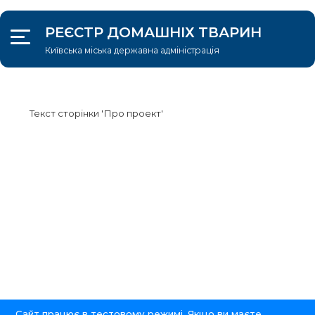
РЕЄСТР ДОМАШНІХ ТВАРИН
Київська міська державна адміністрація
УВІЙТИ
Адопція
Загублені/знайдені
Про проект
Текст сторінки 'Про проект'
Знайдено тварину
Сайт працює в тестовому режимі. Якщо ви маєте