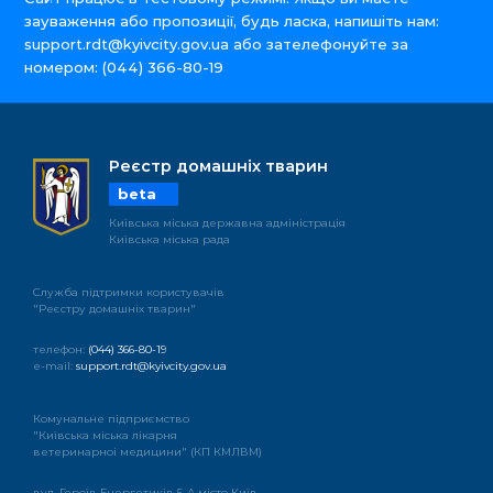
зауваження або пропозиції, будь ласка, напишіть нам:
support.rdt@kyivcity.gov.ua
або зателефонуйте за
номером:
(044) 366-80-19
Реєстр домашніх тварин
beta
Київська міська державна адміністрація
Київська міська рада
Служба підтримки користувачів
"Реєстру домашніх тварин"
телефон:
(044) 366-80-19
e-mail:
support.rdt@kyivcity.gov.ua
Комунальне підприємство
"Київська міська лікарня
ветеринарноі медицини" (КП КМЛВМ)
вул. Героїв Енергетиків 5-А місто Київ