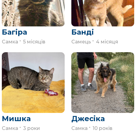
Багіра
Банді
.
.
Самка
5 місяців
Самець
4 місяця
Мишка
Джесіка
.
.
Самка
3 роки
Самка
10 років