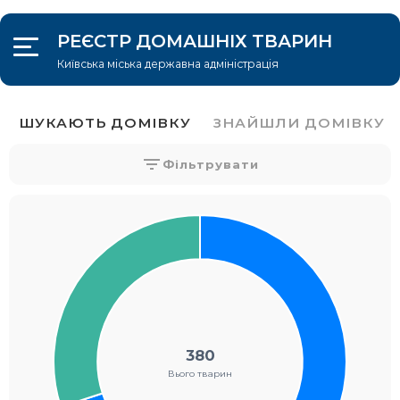
РЕЄСТР ДОМАШНІХ ТВАРИН
Київська міська державна адміністрація
УВІЙТИ
Адопція
Загублені/знайдені
Про проект
ШУКАЮТЬ ДОМІВКУ
ЗНАЙШЛИ ДОМІВКУ
Фільтрувати
Знайдено тварину
380
Вього тварин