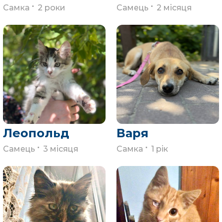
.
.
Самка
2 роки
Самець
2 місяця
Леопольд
Варя
.
.
Самець
3 місяця
Самка
1 рік