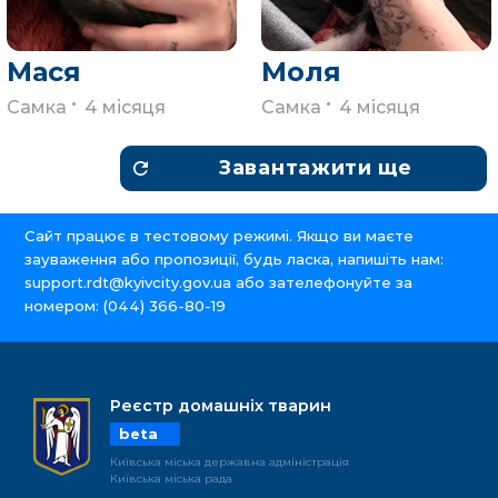
Мася
Моля
.
.
Самка
4 місяця
Самка
4 місяця
Завантажити ще
Сайт працює в тестовому режимі. Якщо ви маєте
зауваження або пропозиції, будь ласка, напишіть нам:
support.rdt@kyivcity.gov.ua
або зателефонуйте за
номером:
(044) 366-80-19
Реєстр домашніх тварин
beta
Київська міська державна адміністрація
Київська міська рада