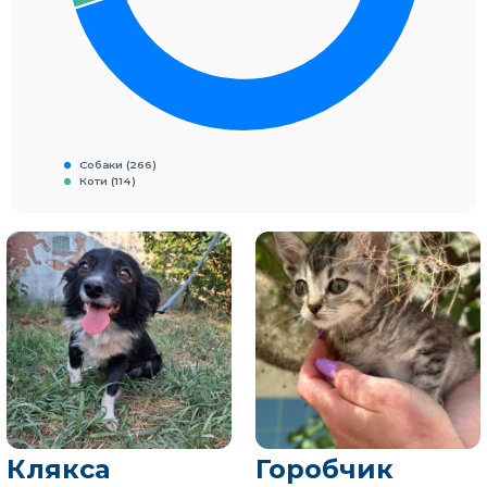
Собаки (266)
Коти (114)
Клякса
Горобчик