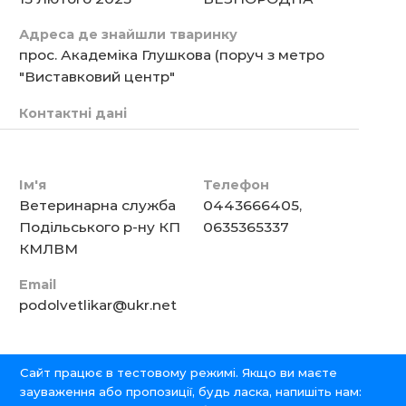
Адреса де знайшли тваринку
прос. Академіка Глушкова (поруч з метро
"Виставковий центр"
Контактні дані
Ім'я
Телефон
Ветеринарна служба
0443666405,
Подільського р-ну КП
0635365337
КМЛВМ
Email
podolvetlikar@ukr.net
Сайт працює в тестовому режимі. Якщо ви маєте
зауваження або пропозиції, будь ласка, напишіть нам: