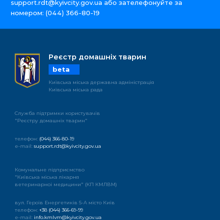
support.rdt@kyivcity.gov.ua
або зателефонуйте за
номером:
(044) 366-80-19
Реєстр домашніх тварин
beta
Київська міська державна адміністрація
Київська міська рада
Служба підтримки користувачів
"Реєстру домашніх тварин"
телефон:
(044) 366-80-19
e-mail:
support.rdt@kyivcity.gov.ua
Комунальне підприємство
"Київська міська лікарня
ветеринарноі медицини" (КП КМЛВМ)
вул. Героїв Енергетиків 5-А місто Київ
телефон:
+38 (044) 366-69-99
e-mail:
info.kmlvm@kyivcity.gov.ua