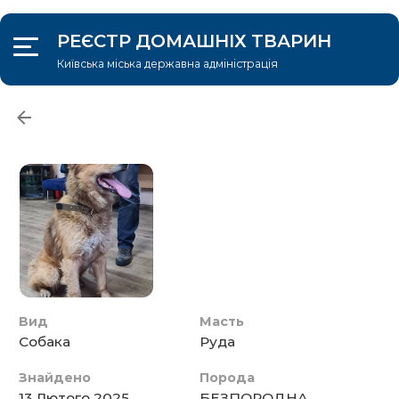
РЕЄСТР ДОМАШНІХ ТВАРИН
Київська міська державна адміністрація
УВІЙТИ
Адопція
Загублені/знайдені
Про проект
Знайдено тварину
Вид
Масть
Собака
Руда
Знайдено
Порода
13 Лютого 2025
БЕЗПОРОДНА