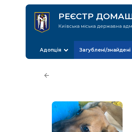
РЕЄСТР ДОМАШ
Київська міська державна адм
Адопція
Загублені/знайдені