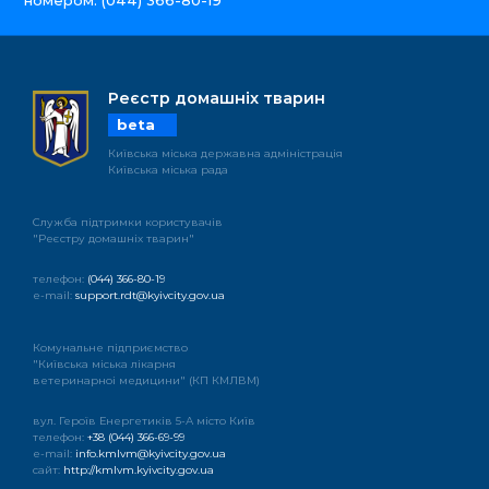
Реєстр домашніх тварин
beta
Київська міська державна адміністрація
Київська міська рада
Служба підтримки користувачів
"Реєстру домашніх тварин"
телефон:
(044) 366-80-19
e-mail:
support.rdt@kyivcity.gov.ua
Комунальне підприємство
"Київська міська лікарня
ветеринарноі медицини" (КП КМЛВМ)
вул. Героїв Енергетиків 5-А місто Київ
телефон:
+38 (044) 366-69-99
e-mail:
info.kmlvm@kyivcity.gov.ua
сайт:
http://kmlvm.kyivcity.gov.ua