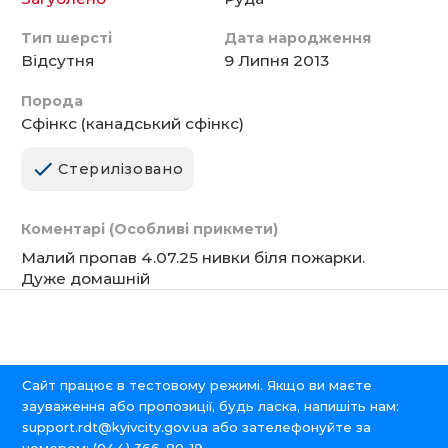
Тип шерсті
Дата народження
Відсутня
9 Липня 2013
Порода
Сфінкс (канадський сфінкс)
Стерилізовано
Коментарі (Особливі прикмети)
Малий пропав 4.07.25 нивки біля пожарки.
Дуже домашній
Сайт працює в тестовому режимі. Якщо ви маєте
зауваження або пропозиції, будь ласка, напишіть нам:
support.rdt@kyivcity.gov.ua
або зателефонуйте за
номером:
(044) 366-80-19