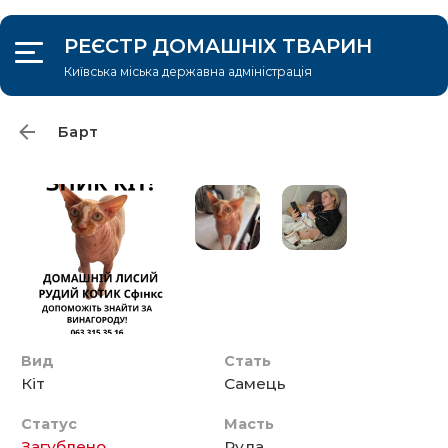
РЕЄСТР ДОМАШНІХ ТВАРИН
Київська міська державна адміністрація
УВІЙТИ
Адопція
Загублені/знайдені
Про проект
Барт
Знайдено тварину
Вид
Стать
Кiт
Самець
Статус
Масть
Загублено
Руда